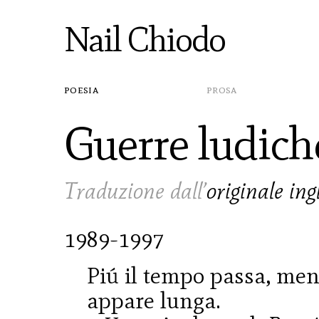
Nail Chiodo
poesia
prosa
Guerre ludich
Traduzione dall’
originale ing
1989-1997
Piú il tempo passa, me
appare lunga.