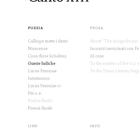
poesia
prosa
Calliope mette i denti
Noncense
Cosa disse la balena
22 cose
Guerre ludiche
To the readers of the
tls
et
Lucus Feroniae
Intermezzo
Lucus Feroniae
ii
Per
g.p
.
Pachia Rachi
Poesia finale
link
info